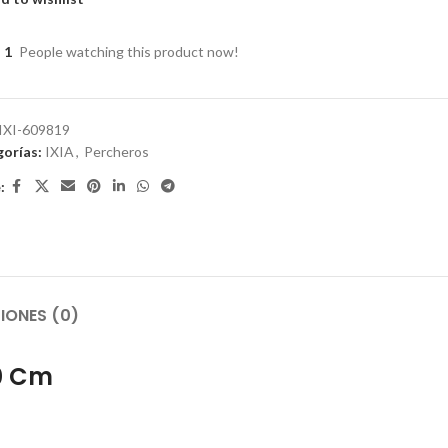
1
People watching this product now!
IXI-609819
orías:
IXIA
,
Percheros
:
IONES (0)
20 Cm