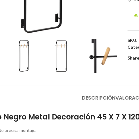
to enlarge
SKU:
Categ
Share
DESCRIPCIÓN
VALORAC
 Negro Metal Decoración 45 X 7 X 1
No precisa montaje.