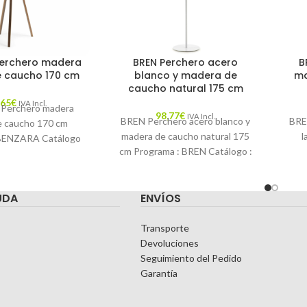
erchero madera
BREN Perchero acero
B
 caucho 170 cm
blanco y madera de
ma
caucho natural 175 cm
,65
€
IVA Incl.
Perchero madera
98,77
€
IVA Incl.
BREN Perchero acero blanco y
BRE
e caucho 170 cm
madera de caucho natural 175
l
 BENZARA Catálogo
cm Programa : BREN Catálogo :
R17 Descripción :
LFDECORAR17 Descripción :
C
 sin renunciar al
Unir
UDA
ENVÍOS
Transporte
Devoluciones
Seguimiento del Pedido
Garantía