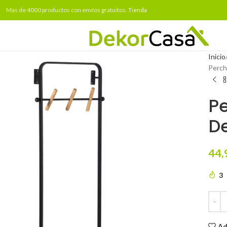
Mas de 4000 productos con envíos gratuitos.
Tienda
Inicio
Perch
Pe
De
44,
3
Ad