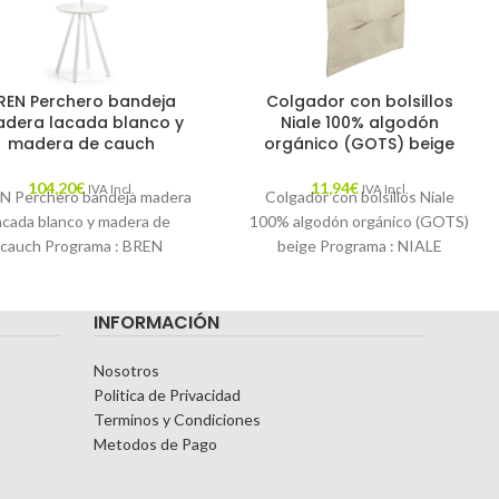
REN Perchero bandeja
Colgador con bolsillos
dera lacada blanco y
Niale 100% algodón
madera de cauch
orgánico (GOTS) beige
104,20
€
11,94
€
IVA Incl.
IVA Incl.
N Perchero bandeja madera
Colgador con bolsillos Niale
acada blanco y madera de
100% algodón orgánico (GOTS)
cauch Programa : BREN
beige Programa : NIALE
atálogo : LFDECORAR17
Catálogo : LFKIDS Descripción :
Descripción : Unir diseño
Un colgador en
INFORMACIÓN
Nosotros
Politica de Privacidad
Terminos y Condiciones
Metodos de Pago