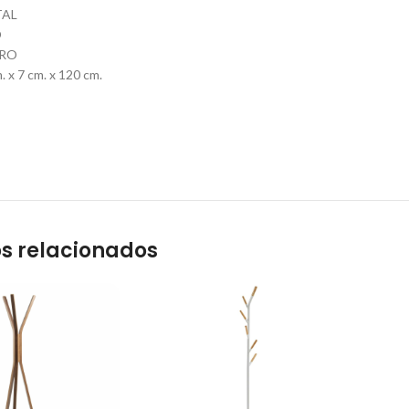
TAL
O
ERO
 x 7 cm. x 120 cm.
s relacionados