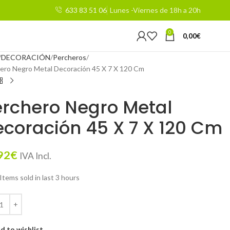
633 83 51 06
Lunes -Viernes de 18h a 20h
0
0,00
€
DECORACIÓN
Percheros
ero Negro Metal Decoración 45 X 7 X 120 Cm
rchero Negro Metal
coración 45 X 7 X 120 Cm
92
€
IVA Incl.
Items sold in last 3 hours
d to wishlist