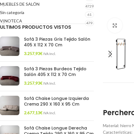
MUEBLES DE SALÓN
4729
Sin categoría
61
VINOTECA
479
Click 
ULTIMOS PRODUCTOS VISTOS
Sofá 3 Piezas Gris Tejido Salón
405 X 112 X 70 Cm
3.257,93
€
IVA Incl.
Sofá 3 Piezas Burdeos Tejido
Salón 405 X 112 X 70 Cm
3.257,93
€
IVA Incl.
Sofá Chaise Longue Izquierda
Crema 290 X 160 X 95 Cm
Perchero
2.677,13
€
IVA Incl.
Material: hierro 
Sofá Chaise Longue Derecha
Características:
Crema Tejido 290 X 160 X 95 Cm