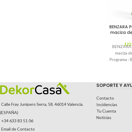
BENZARA P
maciza de
122
BENZARA 
maciza d
Programa :
: LFDECORA
Sencillez
SOPORTE Y AY
Contacto
Calle Fray Junípero Serra, 58. 46014 Valencia.
Incidencias
Tu Cuenta
(ESPAÑA)
Noticias
+34 633 83 51 06
Email de Contacto