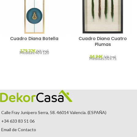
Cuadro Diana Botella
Cuadro Diana Cuatro
Plumas
179,32
€
IVA Incl.
Medidas:40 x 120
84,94
€
IVA Incl.
Medidas:50 x 75
Calle Fray Junípero Serra, 58. 46014 Valencia. (ESPAÑA)
+34 633 83 51 06
Email de Contacto