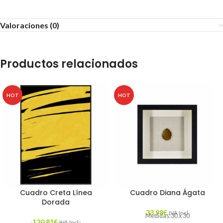
Valoraciones (0)
Productos relacionados
HOT
HOT
Cuadro Creta Línea
Cuadro Diana Ágata
Dorada
33,98
€
IVA Incl.
Medidas:30 x 30
120,81
€
IVA Incl.