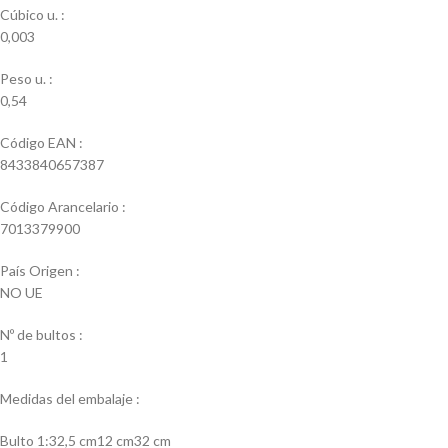
Cúbico u. :
0,003
Peso u. :
0,54
Código EAN :
8433840657387
Código Arancelario :
7013379900
País Origen :
NO UE
Nº de bultos :
1
Medidas del embalaje :
Bulto 1:32,5 cm12 cm32 cm