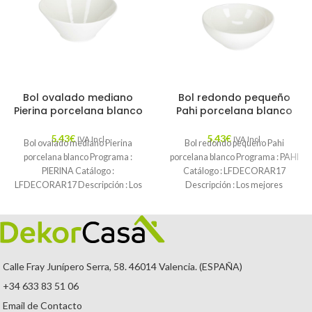
Bol ovalado mediano
Bol redondo pequeño
Pierina porcelana blanco
Pahi porcelana blanco
5,43
€
5,43
€
IVA Incl.
IVA Incl.
Bol ovalado mediano Pierina
Bol redondo pequeño Pahi
porcelana blanco Programa :
porcelana blanco Programa : PAHI
PIERINA Catálogo :
Catálogo : LFDECORAR17
LFDECORAR17 Descripción : Los
Descripción : Los mejores
mejores aperitivos son los
aperitivos son los compartidos.
compartidos.
Calle Fray Junípero Serra, 58. 46014 Valencia. (ESPAÑA)
+34 633 83 51 06
Email de Contacto