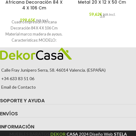
Africana Decoración 84 X
Metal 20 X 12 X 50 Cm
4 X 106 Cm
59,62
€
IVA Incl.
3,6
199,65
€
IVA Incl.
Cuadro Impresión Africana
Decoración 84 X 4 X 106 Cm
Material marco: madera de ayous.
Características: MODELO:
AFRICANA TEMPORADA:
CATÁLOGO
Calle Fray Junípero Serra, 58. 46014 Valencia. (ESPAÑA)
+34 633 83 51 06
Email de Contacto
SOPORTE Y AYUDA
ENVÍOS
INFORMACIÓN
MUEBLES BARATOS
DEKOR
CASA
2024
Diseño Web
STELA