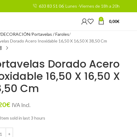
633 83 51 06
Lunes -Viernes de 18h a 20h
0
0,00
€
DECORACIÓN
Portavelas / Faroles
velas Dorado Acero Inoxidable 16,50 X 16,50 X 38,50 Cm
rtavelas Dorado Acero
oxidable 16,50 X 16,50 X
8,50 Cm
20
€
IVA Incl.
Item sold in last 3 hours