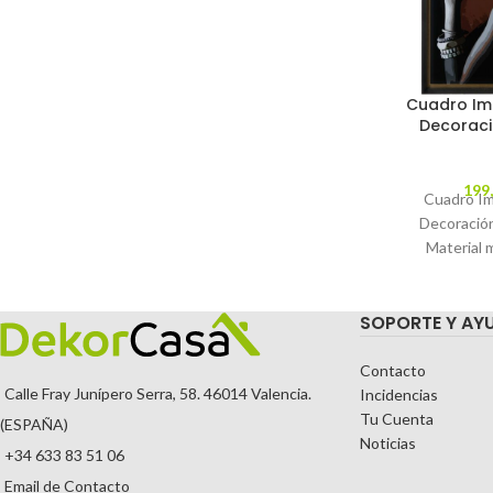
Cuadro Im
Decoraci
199
Cuadro Im
Decoració
Material 
ayous. C
MODEL
SOPORTE Y AY
TEMPORA
Contacto
Calle Fray Junípero Serra, 58. 46014 Valencia.
Incidencias
Tu Cuenta
(ESPAÑA)
Noticias
+34 633 83 51 06
Email de Contacto