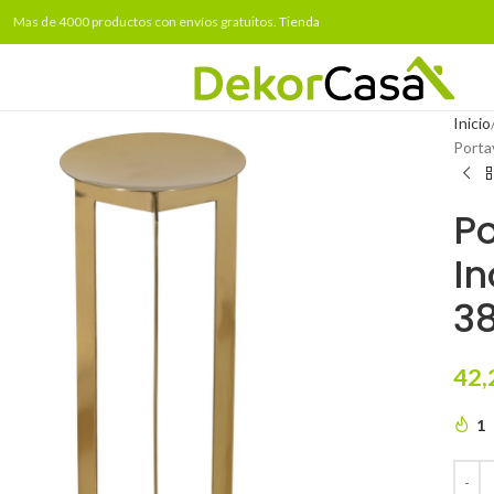
Mas de 4000 productos con envíos gratuitos.
Tienda
Inicio
Porta
Po
In
3
42,
1