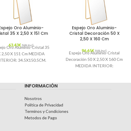
Espejo Oro Aluminio-
Espejo Oro Aluminio-
istal 35 X 2,50 X 151 Cm
Cristal Decoración 50 X
2,50 X 160 Cm
63,43
€
IVA Incl.
ejo Oro Aluminio-Cristal 35
96,65
€
IVA Incl.
Espejo Oro Aluminio-Cristal
X 2,50 X 151 Cm MEDIDA
Decoración 50 X 2,50 X 160 Cm
NTERIOR: 34.5X150.5CM.
MEDIDA INTERIOR:
racterísticas: MATERIAL:
49.5X159.5CM. Características:
ALUMINIO-CRISTAL
MATERIAL: ALUMINIO-
EMPORADA: CATÁLOGO
INFORMACIÓN
CRISTAL TEMPORADA:
COLOR: ORO PIEZA:
CATÁLOGO COLOR: ORO
Nosotros
Politica de Privacidad
Terminos y Condiciones
Metodos de Pago