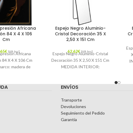
presión Africana
Espejo Negro Aluminio-
ón 84 X 4 X 106
Cristal Decoración 35 X
Cr
Cm
2,50 X 151 Cm
Esp
,65
€
62,62
€
IVA Incl.
IVA Incl.
presión Africana
Espejo Negro Aluminio-Cristal
n 84 X 4 X 106 Cm
Decoración 35 X 2,50 X 151 Cm
I
marco: madera de
MEDIDA INTERIOR:
Ca
aracterísticas:
34.5X150.5CM. Características:
O: AFRICANA
MATERIAL: ALUMINIO-
T
UDA
ENVÍOS
DA: CATÁLOGO
CRISTAL TEMPORADA:
CATÁLOGO COLOR: NEGRO
Transporte
Devoluciones
Seguimiento del Pedido
Garantía