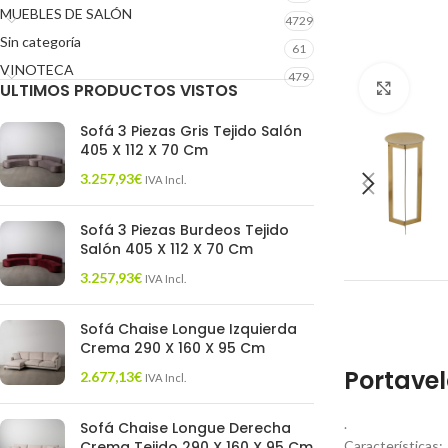
MUEBLES DE SALÓN
4729
Sin categoría
61
VINOTECA
479
ULTIMOS PRODUCTOS VISTOS
Click 
Sofá 3 Piezas Gris Tejido Salón
405 X 112 X 70 Cm
3.257,93
€
IVA Incl.
Sofá 3 Piezas Burdeos Tejido
Salón 405 X 112 X 70 Cm
3.257,93
€
IVA Incl.
Sofá Chaise Longue Izquierda
Crema 290 X 160 X 95 Cm
Portavel
2.677,13
€
IVA Incl.
.
Sofá Chaise Longue Derecha
Crema Tejido 290 X 160 X 95 Cm
Características: