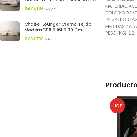
MATERIAL: AC
2.677,13
€
IVA Incl.
COLOR: DORA
PIEZA: PORTA
Chaise-Lounger Crema Tejido-
MEDIDAS: 16,5 cm
Madera 300 X 161 X 90 Cm
PESO (KG): 1,2
2.631,75
€
IVA Incl.
:
:
Producto
HOT