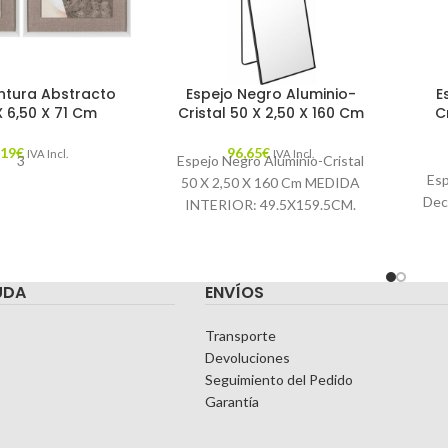
ntura Abstracto
Espejo Negro Aluminio-
E
X 6,50 X 71 Cm
Cristal 50 X 2,50 X 160 Cm
C
,19
€
96,65
€
IVA Incl.
IVA Incl.
3
Espejo Negro Aluminio-Cristal
Esp
50 X 2,50 X 160 Cm MEDIDA
Dec
INTERIOR: 49.5X159.5CM.
Características: MATERIAL:
34.
ALUMINIO-CRISTAL
TEMPORADA: CATÁLOGO
UDA
ENVÍOS
COLOR: NEGRO PIEZA:
CA
Transporte
Devoluciones
Seguimiento del Pedido
Garantía