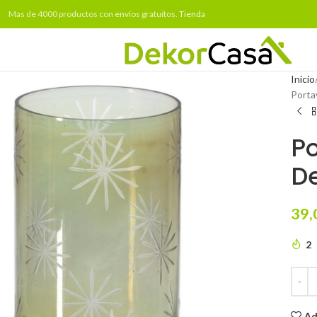
Mas de 4000 productos con envíos gratuitos.
Tienda
Inicio
Porta
Po
De
39,
2
Ad