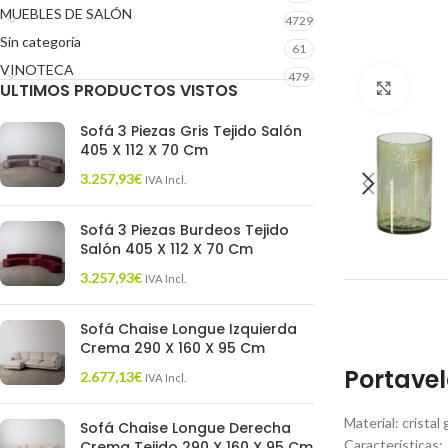
MUEBLES DE SALÓN
4729
Sin categoría
61
VINOTECA
479
ULTIMOS PRODUCTOS VISTOS
Click 
Sofá 3 Piezas Gris Tejido Salón
405 X 112 X 70 Cm
3.257,93
€
IVA Incl.
Sofá 3 Piezas Burdeos Tejido
Salón 405 X 112 X 70 Cm
3.257,93
€
IVA Incl.
Sofá Chaise Longue Izquierda
Crema 290 X 160 X 95 Cm
Portavel
2.677,13
€
IVA Incl.
Material: cristal
Sofá Chaise Longue Derecha
Características:
Crema Tejido 290 X 160 X 95 Cm