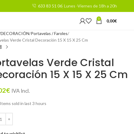
633 83 51 06
Lunes -Viernes de 18h a 20h
0
0,00
€
DECORACIÓN
Portavelas / Faroles
velas Verde Cristal Decoración 15 X 15 X 25 Cm
rtavelas Verde Cristal
coración 15 X 15 X 25 Cm
02
€
IVA Incl.
Items sold in last 3 hours
d to wishlist