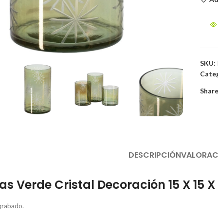
to enlarge
SKU:
Categ
Share
DESCRIPCIÓN
VALORAC
as Verde Cristal Decoración 15 X 15 
 grabado.