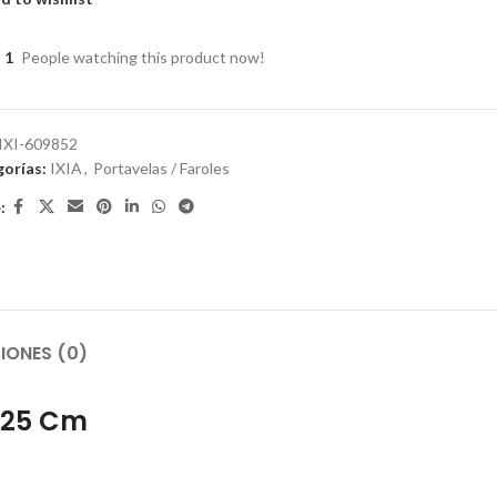
1
People watching this product now!
IXI-609852
orías:
IXIA
,
Portavelas / Faroles
:
IONES (0)
X 25 Cm