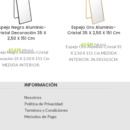
spejo Negro Aluminio-
Espejo Oro Aluminio-
ristal Decoración 35 X
Cristal 35 X 2,50 X 151 Cm
2,50 X 151 Cm
63,43
€
IVA Incl.
Espejo Oro Aluminio-Cristal 35
62,62
€
IVA Incl.
ejo Negro Aluminio-Cristal
X 2,50 X 151 Cm MEDIDA
oración 35 X 2,50 X 151 Cm
INTERIOR: 34.5X150.5CM.
MEDIDA INTERIOR:
Características: MATERIAL:
5X150.5CM. Características:
ALUMINIO-CRISTAL
MATERIAL: ALUMINIO-
TEMPORADA: CATÁLOGO
INFORMACIÓN
CRISTAL TEMPORADA:
COLOR: ORO PIEZA:
TÁLOGO COLOR: NEGRO
Nosotros
Politica de Privacidad
Terminos y Condiciones
Metodos de Pago