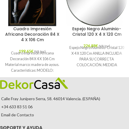
Cuadro Impresión
Espejo Negro Aluminio-
Africana Decoración 84 X
Cristal 120 X 4 X 120 Cm
4 X 106 Cm
226,88
€
IVA Incl.
Espejo Negro Aluminio-Cristal 120
199,65
€
IVA Incl.
Cuadro Impresión Africana
X 4 X 120 Cm ANILLA INCLUIDA
Decoración 84 X 4 X 106 Cm
PARA SU CORRECTA
Material marco: madera de ayous.
COLOCACIÓN. MEDIDA
Características: MODELO:
INTERIOR: 185X185CM.
AFRICANA TEMPORADA:
Características: MATERIAL:
CATÁLOGO
Calle Fray Junípero Serra, 58. 46014 Valencia. (ESPAÑA)
+34 633 83 51 06
Email de Contacto
SOPORTE Y AYUDA