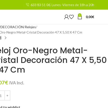
633 83 51 06
Lunes -Viernes de 18h a 20h
0
0,00
€
DECORACIÓN
Relojes
 Oro-Negro Metal-Cristal Decoración 47 X 5,50 X 47 Cm
loj Oro-Negro Metal-
istal Decoración 47 X 5,50
 47 Cm
07
€
IVA Incl.
d to wishlist