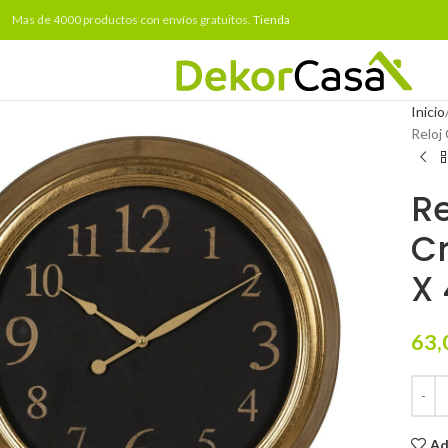
Mas de 4000 productos con envíos gratuitos.
Tienda
Inicio
Reloj
Re
Cr
X
63,
Ad