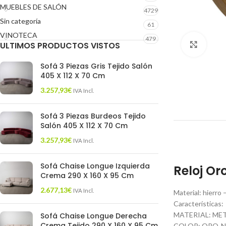
MUEBLES DE SALÓN
4729
Sin categoría
61
VINOTECA
479
ULTIMOS PRODUCTOS VISTOS
Click 
Sofá 3 Piezas Gris Tejido Salón
405 X 112 X 70 Cm
3.257,93
€
IVA Incl.
Sofá 3 Piezas Burdeos Tejido
Salón 405 X 112 X 70 Cm
3.257,93
€
IVA Incl.
Sofá Chaise Longue Izquierda
Reloj Or
Crema 290 X 160 X 95 Cm
2.677,13
€
IVA Incl.
Material: hierro 
Características:
MATERIAL: ME
Sofá Chaise Longue Derecha
Crema Tejido 290 X 160 X 95 Cm
COLOR: ORO-