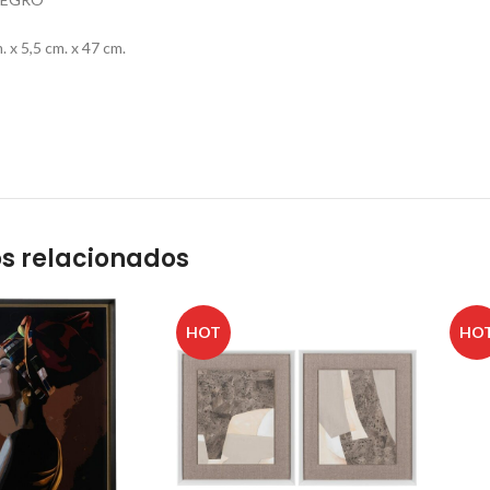
x 5,5 cm. x 47 cm.
s relacionados
HOT
HO