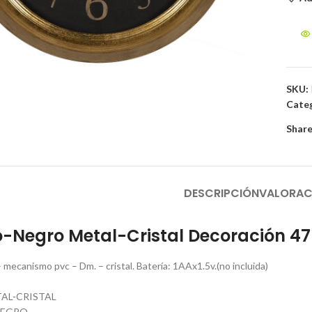
to enlarge
SKU:
Categ
Share
DESCRIPCIÓN
VALORAC
o-Negro Metal-Cristal Decoración 47
– mecanismo pvc – Dm. – cristal. Batería: 1AAx1.5v.(no incluida)
TAL-CRISTAL
NEGRO