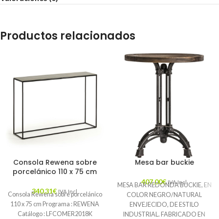
Productos relacionados
Consola Rewena sobre
Mesa bar buckie
porcelánico 110 x 75 cm
407,00
€
IVA Incl.
MESA BAR REDONDA BUCKIE, EN
340,31
€
IVA Incl.
Consola Rewena sobre porcelánico
COLOR NEGRO/NATURAL
110 x 75 cm Programa : REWENA
ENVEJECIDO, DE ESTILO
Catálogo : LFCOMER2018K
INDUSTRIAL. FABRICADO EN