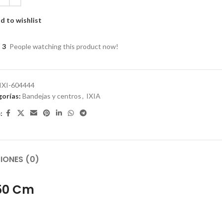
d to wishlist
3
People watching this product now!
IXI-604444
orías:
Bandejas y centros
,
IXIA
:
IONES (0)
,50 Cm