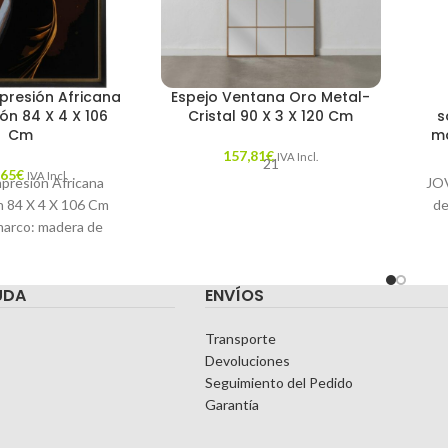
presión Africana
Espejo Ventana Oro Metal-
ón 84 X 4 X 106
Cristal 90 X 3 X 120 Cm
s
Cm
ma
157,81
€
IVA Incl.
21
,65
€
IVA Incl.
presión Africana
JO
n 84 X 4 X 106 Cm
de
marco: madera de
aracterísticas:
C
O: AFRICANA
UDA
ENVÍOS
DA: CATÁLOGO
Transporte
Devoluciones
Seguimiento del Pedido
Garantía