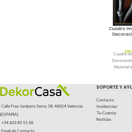
Cuadro Im
Decoraci
199
Cuadro Im
Decoració
Material 
ayous. C
MODEL
SOPORTE Y AY
TEMPORA
Contacto
Calle Fray Junípero Serra, 58. 46014 Valencia.
Incidencias
Tu Cuenta
(ESPAÑA)
Noticias
+34 633 83 51 06
Email de Contacto