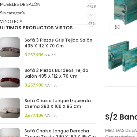
MUEBLES DE SALÓN
4729
Sin categoría
61
VINOTECA
479
ULTIMOS PRODUCTOS VISTOS
Click 
Sofá 3 Piezas Gris Tejido Salón
405 X 112 X 70 Cm
3.257,93
€
IVA Incl.
Sofá 3 Piezas Burdeos Tejido
Salón 405 X 112 X 70 Cm
3.257,93
€
IVA Incl.
Sofá Chaise Longue Izquierda
Crema 290 X 160 X 95 Cm
S/2 Band
2.677,13
€
IVA Incl.
MEDIDAS DE LA
Sofá Chaise Longue Derecha
Crema Tejido 290 X 160 X 95 Cm
Características: