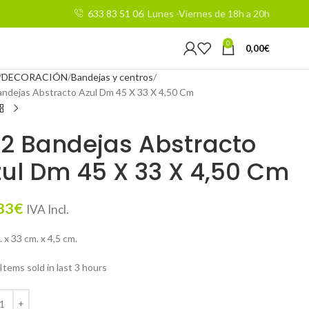
633 83 51 06
Lunes -Viernes de 18h a 20h
0
0,00
€
DECORACIÓN
Bandejas y centros
andejas Abstracto Azul Dm 45 X 33 X 4,50 Cm
2 Bandejas Abstracto
ul Dm 45 X 33 X 4,50 Cm
83
€
IVA Incl.
 x 33 cm. x 4,5 cm.
Items sold in last 3 hours