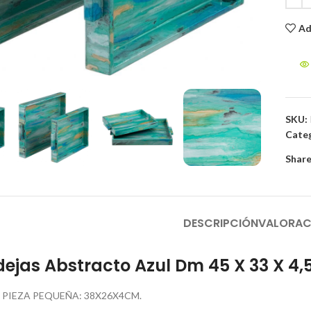
Ad
to enlarge
SKU:
Categ
Share
DESCRIPCIÓN
VALORAC
ejas Abstracto Azul Dm 45 X 33 X 4
 PIEZA PEQUEÑA: 38X26X4CM.