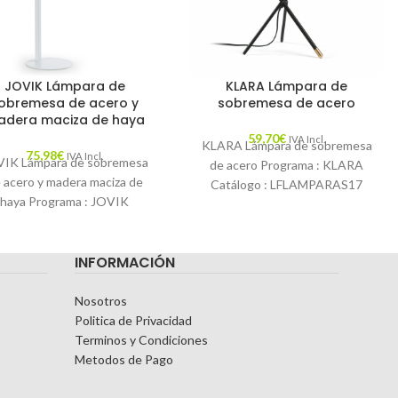
JOVIK Lámpara de
KLARA Lámpara de
obremesa de acero y
sobremesa de acero
dera maciza de haya
59,70
€
IVA Incl.
KLARA Lámpara de sobremesa
75,98
€
IVA Incl.
VIK Lámpara de sobremesa
de acero Programa : KLARA
 acero y madera maciza de
Catálogo : LFLAMPARAS17
haya Programa : JOVIK
Descripción : Lámpara de mesa
atálogo : LFLAMPARAS17
Jana de acero
Descripción : Unimos
INFORMACIÓN
Nosotros
Politica de Privacidad
Terminos y Condiciones
Metodos de Pago