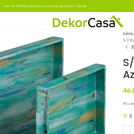
Mas de 4000 productos con envíos gratuitos.
Tienda
Inicio
S/2 B
S/
Az
46,
45 cm.
2