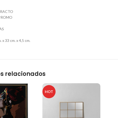
TRACTO
PROMO
AS
x 33 cm. x 4,5 cm.
s relacionados
HOT