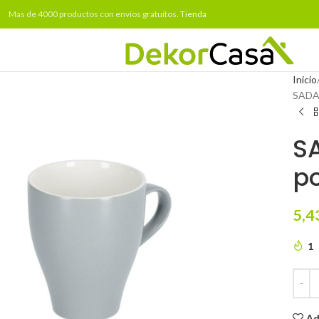
Mas de 4000 productos con envíos gratuitos.
Tienda
Inicio
SADAS
S
po
5,4
1
Ad