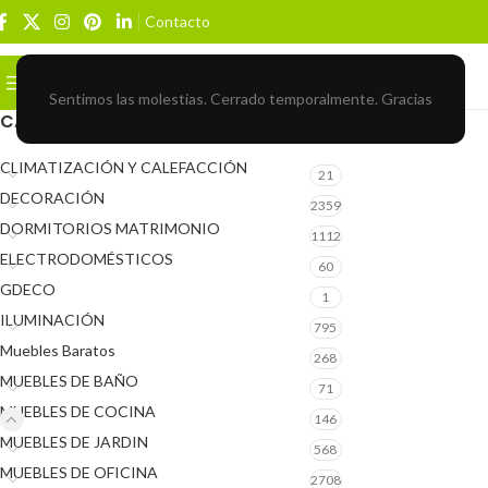
Contacto
Buscar
BROWSE CATEGORIES
Sentimos las molestias. Cerrado temporalmente. Gracias
CATEGORÍAS DEL PRODUCTO
CLIMATIZACIÓN Y CALEFACCIÓN
21
DECORACIÓN
2359
DORMITORIOS MATRIMONIO
1112
ELECTRODOMÉSTICOS
60
GDECO
1
ILUMINACIÓN
795
Muebles Baratos
268
MUEBLES DE BAÑO
71
MUEBLES DE COCINA
146
MUEBLES DE JARDIN
568
MUEBLES DE OFICINA
2708