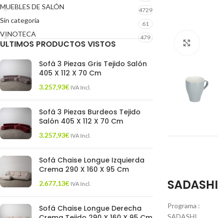
MUEBLES DE SALÓN
4729
Sin categoría
61
VINOTECA
479
ULTIMOS PRODUCTOS VISTOS
Click 
Sofá 3 Piezas Gris Tejido Salón
405 X 112 X 70 Cm
3.257,93
€
IVA Incl.
Sofá 3 Piezas Burdeos Tejido
Salón 405 X 112 X 70 Cm
3.257,93
€
IVA Incl.
Sofá Chaise Longue Izquierda
Crema 290 X 160 X 95 Cm
SADASHI 
2.677,13
€
IVA Incl.
Programa :
Sofá Chaise Longue Derecha
SADASHI
Crema Tejido 290 X 160 X 95 Cm