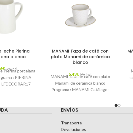
 leche Pierina
MANAMI Taza de café con
MA
lana blanco
plato Manami de cerámica
blanco
56
€
IVA Incl.
he Pierina porcelana
5,43
€
IVA Incl.
MANAMI Taza de café con plato
ograma : PIERINA
c
Manami de cerámica blanco
 : LFDECORAR17
Programa : MANAMI Catálogo :
n : Porque a todos
LF
LFDECORAR17 Descripción :
s gusta el
Di
Para empezar
UDA
ENVÍOS
Transporte
Devoluciones