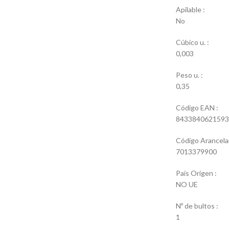
Apilable :
No
Cúbico u. :
0,003
Peso u. :
0,35
Código EAN :
8433840621593
Código Arancelar
7013379900
País Origen :
NO UE
Nº de bultos :
1