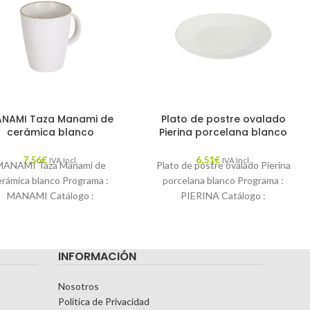
NAMI Taza Manami de
Plato de postre ovalado
cerámica blanco
Pierina porcelana blanco
7,56
€
6,51
€
IVA Incl.
IVA Incl.
MANAMI Taza Manami de
Plato de postre ovalado Pierina
erámica blanco Programa :
porcelana blanco Programa :
MANAMI Catálogo :
PIERINA Catálogo :
DECORAR17 Descripción :
LFDECORAR17 Descripción :
cen que el mundo se divide
Todo el mundo se reserva
INFORMACIÓN
Nosotros
Politica de Privacidad