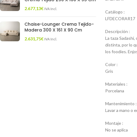
2.677,13
€
IVA Incl.
Catálogo :
LFDECORAR17
Chaise-Lounger Crema Tejido-
Madera 300 X 161 X 90 Cm
Descripción :
La taza Sadashi,
2.631,75
€
IVA Incl.
distinta, por lo 
los foodies. Enjoy
Color :
Gris
Materiales :
Porcelana
Mantenimiento :
Lavar a mano o en
Montaje :
No se aplica