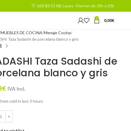
633 83 51 06
Lunes -Viernes de 18h a 20h
0
0,00
€
MUEBLES DE COCINA
Menaje Cocina
HI Taza Sadashi de porcelana blanco y gris
ADASHI Taza Sadashi de
rcelana blanco y gris
3
€
IVA Incl.
Item sold in last 3 hours
d to wishlist