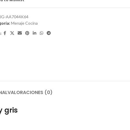
JG-AA7044K64
oría:
Menaje Cocina
:
NAL
VALORACIONES (0)
 gris