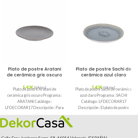
Plato de postre Aratani
Plato de postre Sachi de
de cerámica gris oscuro
cerámica azul claro
5,43
€
5,43
€
IVA Incl.
IVA Incl.
Plato de postre Aratani de
Plato de postre Sachi de cerámica
cerámica gris oscuro Programa :
azul claro Programa : SACHI
ARATANI Catálogo :
Catálogo : LFDECORAR17
LFDECORAR17 Descripción : Para
Descripción : El plato de postre
los que os
Calle Fray Junípero Serra, 58. 46014 Valencia. (ESPAÑA)