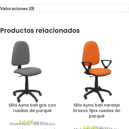
Valoraciones (0)
Productos relacionados
Silla Ayna bali gris con
Silla Ayna bali naranja
ruedas de parqué
brazos fijos ruedas de
parqué
113,00
€
IVA Incl.
Modelo Ayna - Silla de oficina
125,00
€
IVA Incl.