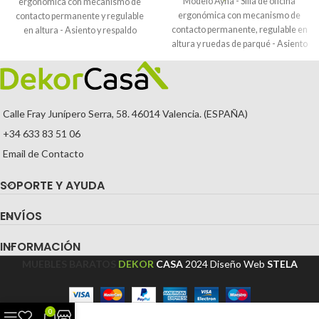
Modelo Ayna - Silla de oficina
ergonómica con mecanismo de
ergonómica con mecanismo de
contacto permanente y regulable
contacto permanente, regulable en
en altura - Asiento y respaldo
altura y ruedas de parqué - Asiento
tapizados en tejido BALI color gris y
y respaldo tapizados en tejido BALI
ruedas de parqué
color naranja (BRAZOS FIJOS
INCLUIDOS)
Calle Fray Junípero Serra, 58. 46014 Valencia. (ESPAÑA)
+34 633 83 51 06
Email de Contacto
SOPORTE Y AYUDA
ENVÍOS
INFORMACIÓN
MUEBLES BARATOS
DEKOR
CASA
2024
Diseño Web
STELA
0