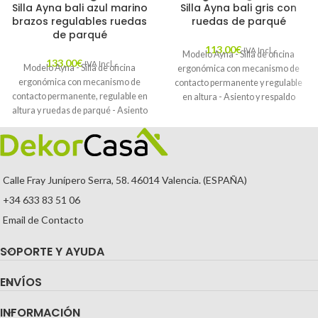
Silla Ayna bali azul marino
Silla Ayna bali gris con
brazos regulables ruedas
ruedas de parqué
de parqué
113,00
€
IVA Incl.
Modelo Ayna - Silla de oficina
133,00
€
IVA Incl.
Modelo Ayna - Silla de oficina
ergonómica con mecanismo de
ergonómica con mecanismo de
contacto permanente y regulable
contacto permanente, regulable en
en altura - Asiento y respaldo
altura y ruedas de parqué - Asiento
tapizados en tejido BALI color gris y
y respaldo tapizados en tejido BALI
ruedas de parqué
color azul marino (BRAZOS
REGULABLES EN ALTURA)
Calle Fray Junípero Serra, 58. 46014 Valencia. (ESPAÑA)
+34 633 83 51 06
Email de Contacto
SOPORTE Y AYUDA
ENVÍOS
INFORMACIÓN