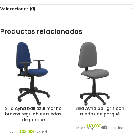
Valoraciones (0)
Productos relacionados
Silla Ayna bali azul marino
Silla Ayna bali gris con
brazos regulables ruedas
ruedas de parqué
de parqué
113,00
€
IVA Incl.
Modelo Ayna - Silla de oficina
133,00
€
IVA Incl.