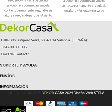
Modelo Ayna - Silla de oficina
ergonómica con mecanismo de
ergonómica con mecanismo de
contacto permanente y regulable
contacto permanente, regulable en
en altura - Asiento y respaldo
altura y ruedas de parqué - Asiento
tapizados en tejido BALI color gris y
y respaldo tapizados en tejido BALI
ruedas de parqué
color azul marino (BRAZOS
REGULABLES EN ALTURA)
Calle Fray Junípero Serra, 58. 46014 Valencia. (ESPAÑA)
+34 633 83 51 06
Email de Contacto
SOPORTE Y AYUDA
ENVÍOS
INFORMACIÓN
MUEBLES BARATOS
DEKOR
CASA
2024
Diseño Web
STELA
0