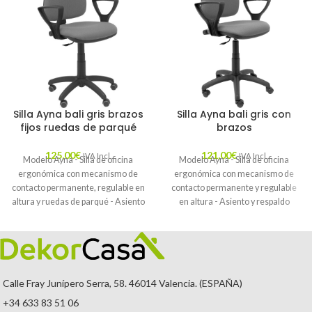
Silla Ayna bali gris brazos
Silla Ayna bali gris con
fijos ruedas de parqué
brazos
125,00
€
121,00
€
IVA Incl.
IVA Incl.
Modelo Ayna - Silla de oficina
Modelo Ayna - Silla de oficina
ergonómica con mecanismo de
ergonómica con mecanismo de
contacto permanente, regulable en
contacto permanente y regulable
altura y ruedas de parqué - Asiento
en altura - Asiento y respaldo
y respaldo tapizados en tejido BALI
tapizados en tejido BALI color gris.
color gris (BRAZOS FIJOS
INCLUIDOS)
Calle Fray Junípero Serra, 58. 46014 Valencia. (ESPAÑA)
+34 633 83 51 06