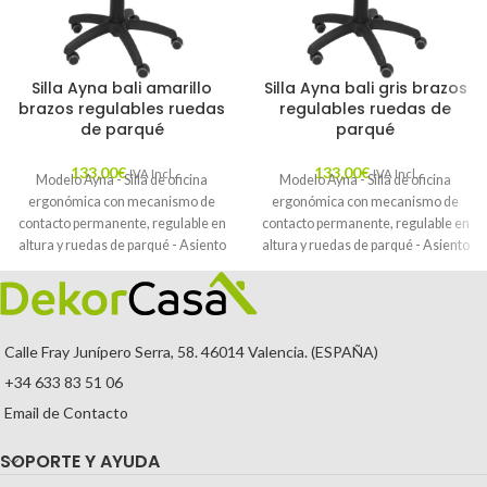
Silla Ayna bali amarillo
Silla Ayna bali gris brazos
brazos regulables ruedas
regulables ruedas de
de parqué
parqué
133,00
€
133,00
€
IVA Incl.
IVA Incl.
Modelo Ayna - Silla de oficina
Modelo Ayna - Silla de oficina
ergonómica con mecanismo de
ergonómica con mecanismo de
contacto permanente, regulable en
contacto permanente, regulable en
altura y ruedas de parqué - Asiento
altura y ruedas de parqué - Asiento
y respaldo tapizados en tejido BALI
y respaldo tapizados en tejido BALI
color amarillo (BRAZOS
color gris (BRAZOS REGULABLES
REGULABLES EN ALTURA)
EN ALTURA)
Calle Fray Junípero Serra, 58. 46014 Valencia. (ESPAÑA)
+34 633 83 51 06
Email de Contacto
SOPORTE Y AYUDA