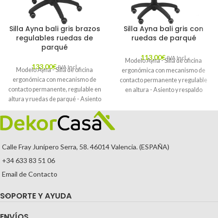
Silla Ayna bali gris brazos
Silla Ayna bali gris con
regulables ruedas de
ruedas de parqué
parqué
113,00
€
IVA Incl.
Modelo Ayna - Silla de oficina
133,00
€
IVA Incl.
Modelo Ayna - Silla de oficina
ergonómica con mecanismo de
ergonómica con mecanismo de
contacto permanente y regulable
contacto permanente, regulable en
en altura - Asiento y respaldo
altura y ruedas de parqué - Asiento
tapizados en tejido BALI color gris y
y respaldo tapizados en tejido BALI
ruedas de parqué
color gris (BRAZOS REGULABLES
EN ALTURA)
Calle Fray Junípero Serra, 58. 46014 Valencia. (ESPAÑA)
+34 633 83 51 06
Email de Contacto
SOPORTE Y AYUDA
ENVÍOS