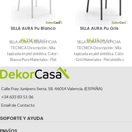
SILLA AURA Pu Blanco
SILLA AURA Pu Gris
86,21
€
86,21
€
IVA Incl.
IVA Incl.
SILLA AURA Pu Blanco FICHA
SILLA AURA Pu Gris FICHA
TECNICA Descripción : Silla
TECNICA Descripción : Silla
tapizada en piel sintética. Color :
tapizada en piel sintética. Color
Blanco Puro Materiales : Piel
: Gris Materiales : Piel sintética
Mantenimiento
Calle Fray Junípero Serra, 58. 46014 Valencia. (ESPAÑA)
+34 633 83 51 06
Email de Contacto
SOPORTE Y AYUDA
ENVÍOS