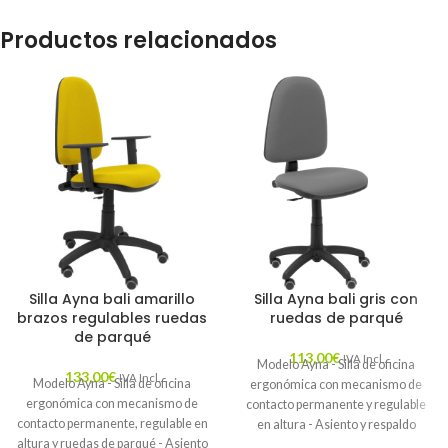
Productos relacionados
Silla Ayna bali amarillo
Silla Ayna bali gris con
brazos regulables ruedas
ruedas de parqué
de parqué
113,00
€
IVA Incl.
Modelo Ayna - Silla de oficina
133,00
€
IVA Incl.
Modelo Ayna - Silla de oficina
ergonómica con mecanismo de
ergonómica con mecanismo de
contacto permanente y regulable
contacto permanente, regulable en
en altura - Asiento y respaldo
altura y ruedas de parqué - Asiento
tapizados en tejido BALI color gris y