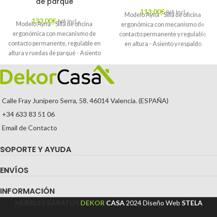
de parqué
113,00
€
IVA Incl.
Modelo Ayna - Silla de oficina
133,00
€
IVA Incl.
Modelo Ayna - Silla de oficina
ergonómica con mecanismo de
ergonómica con mecanismo de
contacto permanente y regulable
contacto permanente, regulable en
en altura - Asiento y respaldo
altura y ruedas de parqué - Asiento
tapizados en tejido BALI color gris y
y respaldo tapizados en tejido BALI
ruedas de parqué
color azul marino (BRAZOS
REGULABLES EN ALTURA)
Calle Fray Junípero Serra, 58. 46014 Valencia. (ESPAÑA)
+34 633 83 51 06
Email de Contacto
SOPORTE Y AYUDA
ENVÍOS
INFORMACIÓN
MUEBLES BARATOS
DEKOR
CASA
2024
Diseño Web
STELA