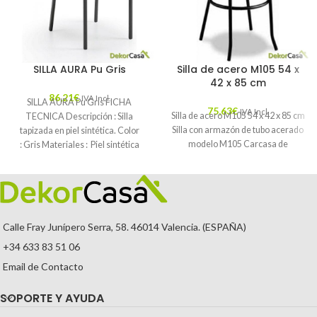
SILLA AURA Pu Gris
Silla de acero M105 54 x
42 x 85 cm
86,21
€
IVA Incl.
SILLA AURA Pu Gris FICHA
75,63
€
IVA Incl.
Silla de acero M105 54 x 42 x 85 cm
TECNICA Descripción : Silla
Silla con armazón de tubo acerado
tapizada en piel sintética. Color
modelo M105 Carcasa de
: Gris Materiales : Piel sintética
Mantenimiento
Calle Fray Junípero Serra, 58. 46014 Valencia. (ESPAÑA)
+34 633 83 51 06
Email de Contacto
SOPORTE Y AYUDA