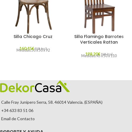
Silla Chicago Cruz
Silla Flamingo Barrotes
Verticales Rattan
160,45
€
IVA Incl.
Medidas:50 x 50 x 92
198,20
€
IVA Incl.
Medidas:45 x 50 x 110
Calle Fray Junípero Serra, 58. 46014 Valencia. (ESPAÑA)
+34 633 83 51 06
Email de Contacto
SOPORTE Y AYUDA