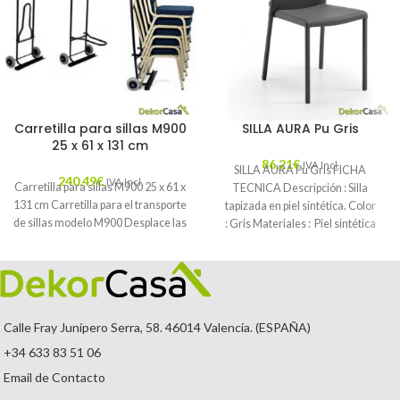
Carretilla para sillas M900
SILLA AURA Pu Gris
25 x 61 x 131 cm
86,21
€
IVA Incl.
SILLA AURA Pu Gris FICHA
240,49
€
IVA Incl.
Carretilla para sillas M900 25 x 61 x
TECNICA Descripción : Silla
131 cm Carretilla para el transporte
tapizada en piel sintética. Color
de sillas modelo M900 Desplace las
: Gris Materiales : Piel sintética
Mantenimiento
Calle Fray Junípero Serra, 58. 46014 Valencia. (ESPAÑA)
+34 633 83 51 06
Email de Contacto