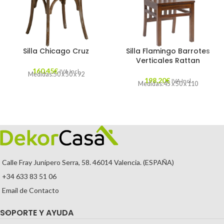
Silla Chicago Cruz
Silla Flamingo Barrotes
Verticales Rattan
160,45
€
IVA Incl.
Medidas:50 x 50 x 92
198,20
€
IVA Incl.
Medidas:45 x 50 x 110
Calle Fray Junípero Serra, 58. 46014 Valencia. (ESPAÑA)
+34 633 83 51 06
Email de Contacto
SOPORTE Y AYUDA