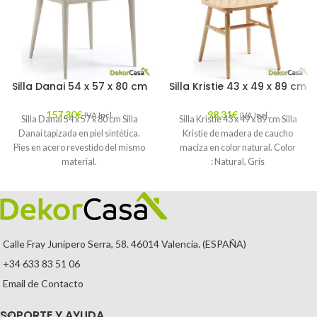
Silla Danai 54 x 57 x 80 cm
Silla Kristie 43 x 49 x 89 cm
157,30
€
98,31
€
IVA Incl.
IVA Incl.
Silla Danai 54 x 57 x 80 cm Silla
Silla Kristie 43 x 49 x 89 cm Silla
Danai tapizada en piel sintética.
Kristie de madera de caucho
Pies en acero revestido del mismo
maciza en color natural. Color
material.
: Natural, Gris
Calle Fray Junípero Serra, 58. 46014 Valencia. (ESPAÑA)
+34 633 83 51 06
Email de Contacto
SOPORTE Y AYUDA