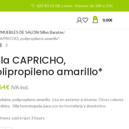
633 83 51 06
Lunes -Viernes de 18h a 20h
0
0,00
€
MUEBLES DE SALÓN
Sillas Baratas
 CAPRICHO, polipropileno amarillo*
lla CAPRICHO,
lipropileno amarillo*
64
€
IVA Incl.
apilable, polipropileno amarillo. Uso en exterior e interior. Otros colores
nibles. Silla homologada para uso en hostelería y doméstico.
Items sold in last 3 hours