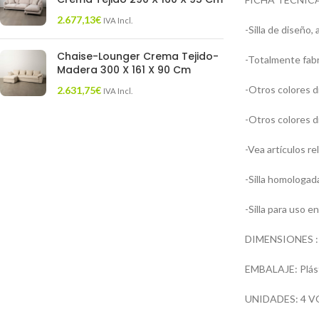
2.677,13
€
IVA Incl.
-Silla de diseño, 
Chaise-Lounger Crema Tejido-
-Totalmente fabr
Madera 300 X 161 X 90 Cm
-Otros colores d
2.631,75
€
IVA Incl.
-Otros colores d
-Vea artículos r
-Silla homologad
-Silla para uso en
DIMENSIONES : A
EMBALAJE: Plást
UNIDADES: 4 V