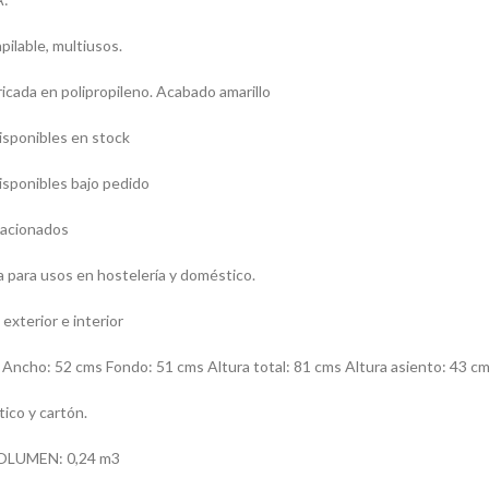
apilable, multiusos.
icada en polipropileno. Acabado amarillo
isponibles en stock
isponibles bajo pedido
elacionados
a para usos en hostelería y doméstico.
 exterior e interior
ncho: 52 cms Fondo: 51 cms Altura total: 81 cms Altura asiento: 43 c
ico y cartón.
OLUMEN: 0,24 m3