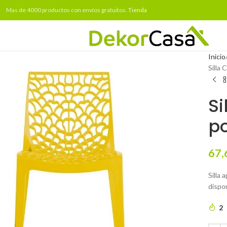
Mas de 4000 productos con envíos gratuitos.
Tienda
Inicio
Silla
Si
po
67,
Silla 
dispo
2