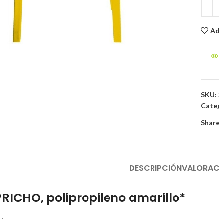
Ad
to enlarge
SKU:
Categ
Share
DESCRIPCIÓN
VALORAC
PRICHO, polipropileno amarillo*
: