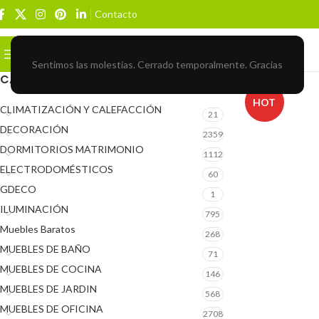
Contacto
Buscar
BROWSE CATEGORIES
Sentimos las molestias. Cerrado temporalmente. Gracias
CATEGORÍAS DEL PRODUCTO
HOT
CLIMATIZACIÓN Y CALEFACCIÓN
21
DECORACIÓN
2359
DORMITORIOS MATRIMONIO
1112
ELECTRODOMÉSTICOS
60
GDECO
1
ILUMINACIÓN
795
Muebles Baratos
268
MUEBLES DE BAÑO
71
MUEBLES DE COCINA
146
MUEBLES DE JARDIN
568
MUEBLES DE OFICINA
2708