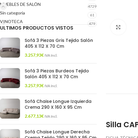
MUEBLES DE SALÓN
4729
Sin categoría
61
VINOTECA
479
ULTIMOS PRODUCTOS VISTOS
Click 
Sofá 3 Piezas Gris Tejido Salón
405 X 112 X 70 Cm
3.257,93
€
IVA Incl.
Sofá 3 Piezas Burdeos Tejido
Salón 405 X 112 X 70 Cm
3.257,93
€
IVA Incl.
Sofá Chaise Longue Izquierda
Crema 290 X 160 X 95 Cm
2.677,13
€
IVA Incl.
Silla CA
Sofá Chaise Longue Derecha
Crema Tejido 290 X 160 X 95 Cm
FICHA TÉCNICA