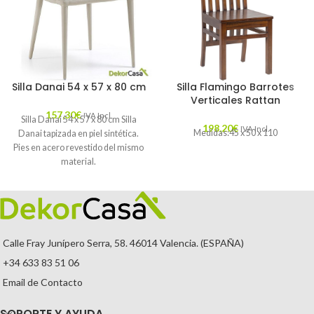
Silla Danai 54 x 57 x 80 cm
Silla Flamingo Barrotes
Verticales Rattan
157,30
€
IVA Incl.
Silla Danai 54 x 57 x 80 cm Silla
198,20
€
IVA Incl.
Medidas:45 x 50 x 110
Danai tapizada en piel sintética.
Pies en acero revestido del mismo
material.
Calle Fray Junípero Serra, 58. 46014 Valencia. (ESPAÑA)
+34 633 83 51 06
Email de Contacto
SOPORTE Y AYUDA