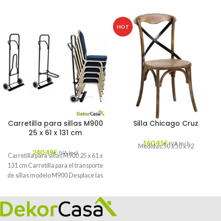
HOT
Carretilla para sillas M900
Silla Chicago Cruz
25 x 61 x 131 cm
160,45
€
IVA Incl.
Medidas:50 x 50 x 92
240,49
€
IVA Incl.
Carretilla para sillas M900 25 x 61 x
131 cm Carretilla para el transporte
de sillas modelo M900 Desplace las