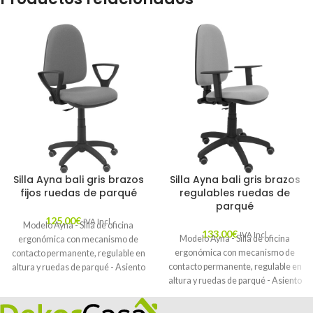
Silla Ayna bali gris brazos
Silla Ayna bali gris brazos
fijos ruedas de parqué
regulables ruedas de
parqué
125,00
€
IVA Incl.
Modelo Ayna - Silla de oficina
133,00
€
IVA Incl.
Modelo Ayna - Silla de oficina
ergonómica con mecanismo de
ergonómica con mecanismo de
contacto permanente, regulable en
contacto permanente, regulable en
altura y ruedas de parqué - Asiento
altura y ruedas de parqué - Asiento
y respaldo tapizados en tejido BALI
y respaldo tapizados en tejido BALI
color gris (BRAZOS FIJOS
color gris (BRAZOS REGULABLES
INCLUIDOS)