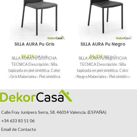
SILLA AURA Pu Gris
SILLA AURA Pu Negro
86,21
€
86,21
€
IVA Incl.
IVA Incl.
SILLA AURA Pu Gris FICHA
SILLA AURA Pu Negro FICHA
TECNICA Descripción : Silla
TECNICA Descripción : Silla
tapizada en piel sintética. Color
tapizada en piel sintética. Color
: Gris Materiales : Piel sintética
: Negro Materiales : Piel sintética
Mantenimiento
Mantenimiento
Calle Fray Junípero Serra, 58. 46014 Valencia. (ESPAÑA)
+34 633 83 51 06
Email de Contacto