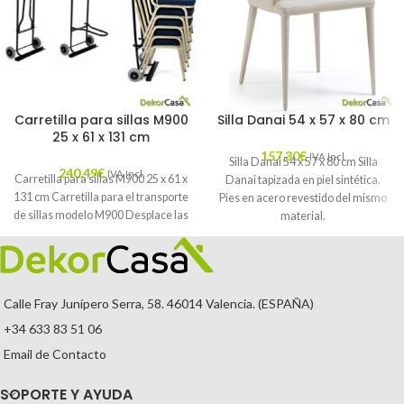
Carretilla para sillas M900
Silla Danai 54 x 57 x 80 cm
25 x 61 x 131 cm
157,30
€
IVA Incl.
Silla Danai 54 x 57 x 80 cm Silla
240,49
€
IVA Incl.
Carretilla para sillas M900 25 x 61 x
Danai tapizada en piel sintética.
131 cm Carretilla para el transporte
Pies en acero revestido del mismo
de sillas modelo M900 Desplace las
material.
Calle Fray Junípero Serra, 58. 46014 Valencia. (ESPAÑA)
+34 633 83 51 06
Email de Contacto
SOPORTE Y AYUDA