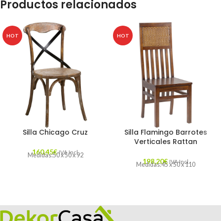
Productos relacionados
HOT
HOT
Silla Chicago Cruz
Silla Flamingo Barrotes
Verticales Rattan
160,45
€
IVA Incl.
Medidas:50 x 50 x 92
198,20
€
IVA Incl.
Medidas:45 x 50 x 110