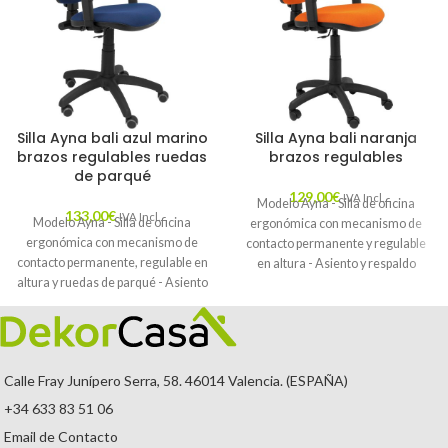
Silla Ayna bali azul marino
Silla Ayna bali naranja
brazos regulables ruedas
brazos regulables
de parqué
129,00
€
IVA Incl.
Modelo Ayna - Silla de oficina
133,00
€
IVA Incl.
Modelo Ayna - Silla de oficina
ergonómica con mecanismo de
ergonómica con mecanismo de
contacto permanente y regulable
contacto permanente, regulable en
en altura - Asiento y respaldo
altura y ruedas de parqué - Asiento
tapizados en tejido BALI color
y respaldo tapizados en tejido BALI
naranja (BRAZOS REGULABLES
color azul marino (BRAZOS
EN ALTURA)
REGULABLES EN ALTURA)
Calle Fray Junípero Serra, 58. 46014 Valencia. (ESPAÑA)
+34 633 83 51 06
Email de Contacto