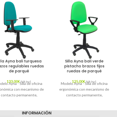
illa Ayna bali turquesa
Silla Ayna bali verde
azos regulables ruedas
pistacho brazos fijos
de parqué
ruedas de parqué
133,00
€
125,00
€
IVA Incl.
IVA Incl.
delo Ayna - Silla de oficina
Modelo Ayna - Silla de oficina
onómica con mecanismo de
ergonómica con mecanismo de
contacto permanente,
contacto permanente,
ulable en altura y ruedas de
regulable en altura y ruedas de
rqué - Asiento y respaldo
parqué - Asiento y respaldo
INFORMACIÓN
izados en tejido BALI color
tapizados en tejido BALI color