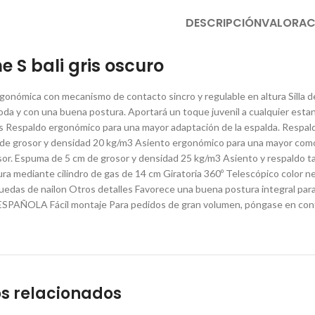
DESCRIPCIÓN
VALORAC
he S bali gris oscuro
ergonómica con mecanismo de contacto sincro y regulable en altura Silla d
a y con una buena postura. Aportará un toque juvenil a cualquier estan
s Respaldo ergonómico para una mayor adaptación de la espalda. Respaldo
e grosor y densidad 20 kg/m3 Asiento ergonómico para una mayor comodid
r. Espuma de 5 cm de grosor y densidad 25 kg/m3 Asiento y respaldo ta
ura mediante cilindro de gas de 14 cm Giratoria 360º Telescópico color ne
uedas de nailon Otros detalles Favorece una buena postura integral par
AÑOLA Fácil montaje Para pedidos de gran volumen, póngase en contac
s relacionados