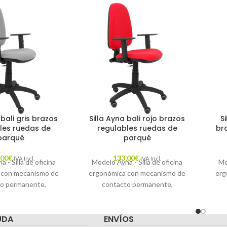
 bali gris brazos
Silla Ayna bali rojo brazos
S
les ruedas de
regulables ruedas de
br
parqué
parqué
,00
€
133,00
€
IVA Incl.
IVA Incl.
 - Silla de oficina
Modelo Ayna - Silla de oficina
Mo
 con mecanismo de
ergonómica con mecanismo de
erg
o permanente,
contacto permanente,
 altura y ruedas de
regulable en altura y ruedas de
reg
siento y respaldo
parqué - Asiento y respaldo
pa
UDA
ENVÍOS
n tejido BALI color
tapizados en tejido BALI color
tap