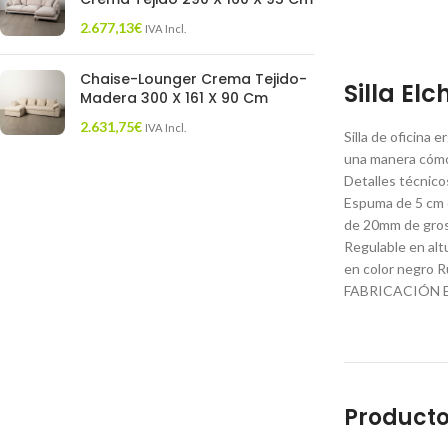
2.677,13
€
IVA Incl.
Chaise-Lounger Crema Tejido-
Silla Elc
Madera 300 X 161 X 90 Cm
2.631,75
€
IVA Incl.
Silla de oficina 
una manera cómod
Detalles técnico
Espuma de 5 cm d
de 20mm de groso
Regulable en alt
en color negro R
FABRICACIÓN ESP
Producto