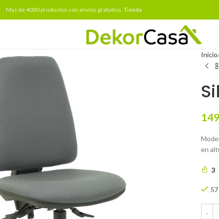
Mas de 4000 productos con envíos gratuitos.
Tienda
Inicio
Si
149
Model
en alt
3
57