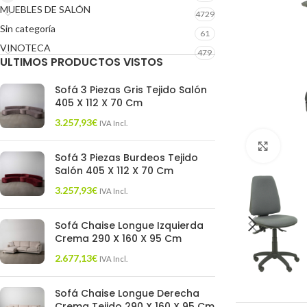
MUEBLES DE SALÓN
4729
Sin categoría
61
VINOTECA
479
ULTIMOS PRODUCTOS VISTOS
Sofá 3 Piezas Gris Tejido Salón
405 X 112 X 70 Cm
3.257,93
€
IVA Incl.
Click 
Sofá 3 Piezas Burdeos Tejido
Salón 405 X 112 X 70 Cm
3.257,93
€
IVA Incl.
Sofá Chaise Longue Izquierda
Crema 290 X 160 X 95 Cm
2.677,13
€
IVA Incl.
Sofá Chaise Longue Derecha
Crema Tejido 290 X 160 X 95 Cm