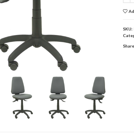
Ad
SKU:
Categ
Share
to enlarge