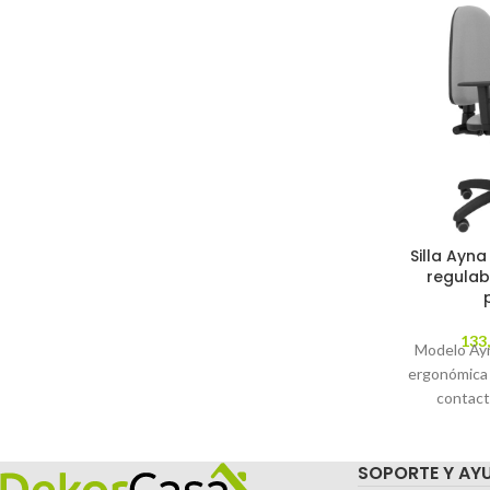
Silla Ayna
regulab
133
Modelo Ayna
ergonómica
contact
regulable en
parqué - A
SOPORTE Y AY
tapizados e