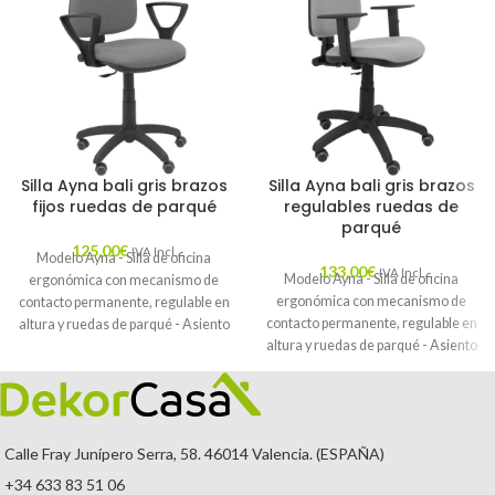
Silla Ayna bali gris brazos
Silla Ayna bali gris brazos
fijos ruedas de parqué
regulables ruedas de
parqué
125,00
€
IVA Incl.
Modelo Ayna - Silla de oficina
133,00
€
IVA Incl.
Modelo Ayna - Silla de oficina
ergonómica con mecanismo de
ergonómica con mecanismo de
contacto permanente, regulable en
contacto permanente, regulable en
altura y ruedas de parqué - Asiento
altura y ruedas de parqué - Asiento
y respaldo tapizados en tejido BALI
y respaldo tapizados en tejido BALI
color gris (BRAZOS FIJOS
color gris (BRAZOS REGULABLES
INCLUIDOS)
EN ALTURA)
Calle Fray Junípero Serra, 58. 46014 Valencia. (ESPAÑA)
+34 633 83 51 06