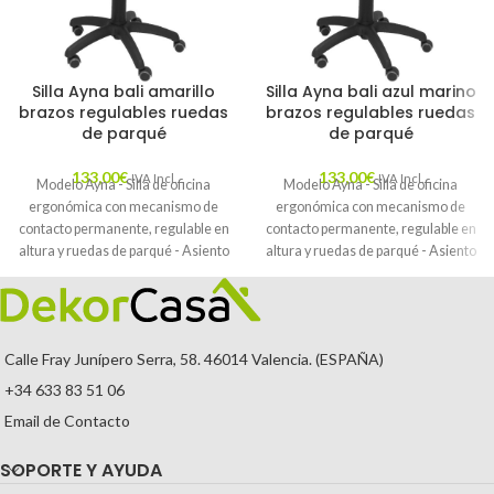
Silla Ayna bali amarillo
Silla Ayna bali azul marino
brazos regulables ruedas
brazos regulables ruedas
de parqué
de parqué
133,00
€
133,00
€
IVA Incl.
IVA Incl.
Modelo Ayna - Silla de oficina
Modelo Ayna - Silla de oficina
ergonómica con mecanismo de
ergonómica con mecanismo de
contacto permanente, regulable en
contacto permanente, regulable en
altura y ruedas de parqué - Asiento
altura y ruedas de parqué - Asiento
y respaldo tapizados en tejido BALI
y respaldo tapizados en tejido BALI
color amarillo (BRAZOS
color azul marino (BRAZOS
REGULABLES EN ALTURA)
REGULABLES EN ALTURA)
Calle Fray Junípero Serra, 58. 46014 Valencia. (ESPAÑA)
+34 633 83 51 06
Email de Contacto
SOPORTE Y AYUDA