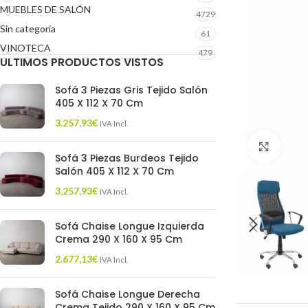
MUEBLES DE SALÓN
4729
Sin categoría
61
VINOTECA
479
ULTIMOS PRODUCTOS VISTOS
Sofá 3 Piezas Gris Tejido Salón
405 X 112 X 70 Cm
3.257,93
€
IVA Incl.
Click 
Sofá 3 Piezas Burdeos Tejido
Salón 405 X 112 X 70 Cm
3.257,93
€
IVA Incl.
Sofá Chaise Longue Izquierda
Crema 290 X 160 X 95 Cm
2.677,13
€
IVA Incl.
Sofá Chaise Longue Derecha
Crema Tejido 290 X 160 X 95 Cm