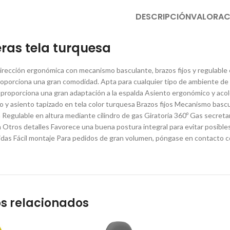
DESCRIPCIÓN
VALORAC
teras tela turquesa
irección ergonómica con mecanismo basculante, brazos fijos y regulable en
oporciona una gran comodidad. Apta para cualquier tipo de ambiente de o
 proporciona una gran adaptación a la espalda Asiento ergonómico y aco
ro y asiento tapizado en tela color turquesa Brazos fijos Mecanismo basc
n Regulable en altura mediante cilindro de gas Giratoria 360º Gas secreta
 Otros detalles Favorece una buena postura integral para evitar posibl
idas Fácil montaje Para pedidos de gran volumen, póngase en contacto co
s relacionados