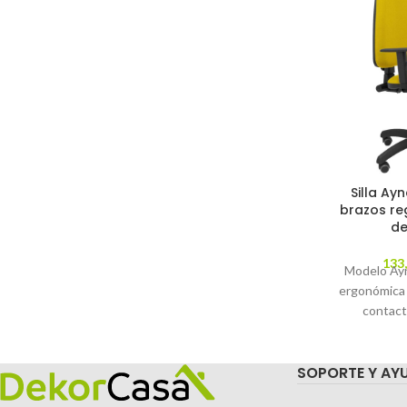
Silla Ayn
brazos re
de
133
Modelo Ayna
ergonómica
contact
regulable en
parqué - A
SOPORTE Y AY
tapizados e
amari