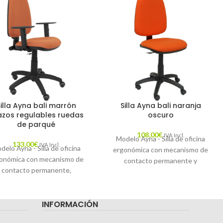
Silla Ayna bali marrón
Silla Ayna bali naranja
azos regulables ruedas
oscuro
de parqué
108,00
€
IVA Incl.
Modelo Ayna - Silla de oficina
133,00
€
IVA Incl.
delo Ayna - Silla de oficina
ergonómica con mecanismo de
onómica con mecanismo de
contacto permanente y
contacto permanente,
regulable en altura - Asiento y
ulable en altura y ruedas de
respaldo tapizados en tejido
rqué - Asiento y respaldo
BALI color naranja.
INFORMACIÓN
izados en tejido BALI color
rón (BRAZOS REGULABLES