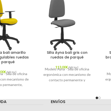
a bali amarillo
Silla Ayna bali gris con
gulables ruedas
ruedas de parqué
br
 parqué
113,00
€
IVA Incl.
Modelo Ayna - Silla de oficina
,00
€
IVA Incl.
 - Silla de oficina
Mo
ergonómica con mecanismo de
 con mecanismo de
erg
contacto permanente y
o permanente,
regulable en altura - Asiento y
 altura y ruedas de
reg
respaldo tapizados en tejido
siento y respaldo
pa
BALI color gris y ruedas de
UDA
ENVÍOS
n tejido BALI color
tap
parqué
llo (BRAZOS
mar