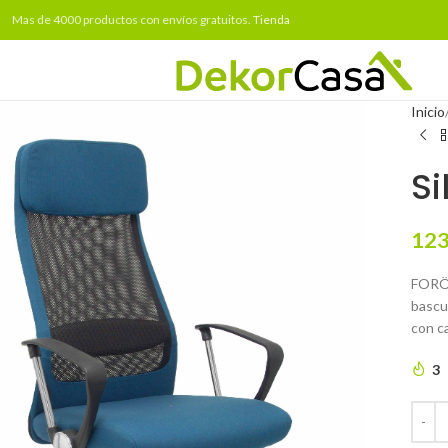
Mas de 4000 productos con envíos gratuitos.
Tienda
Inicio
Si
123
FORÖL
bascul
con c
3