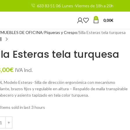
633 83 51 06
Lunes -Viernes de 18h a 20h
0
0,00
€
MUEBLES DE OFICINA
Piqueras y Crespo
Silla Esteras tela turquesa
lla Esteras tela turquesa
,00
€
IVA Incl.
 Modelo Esteras- Silla de dirección ergonómica con mecanismo
ante, brazos fijos y regulable en altura – Respaldo de malla transpirable
abecero y asiento tapizado en tela color turquesa.
Items sold in last 3 hours