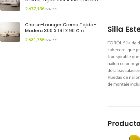
2.677,13
€
IVA Incl.
Chaise-Lounger Crema Tejido-
Silla Es
Madera 300 X 161 X 90 Cm
2.631,75
€
IVA Incl.
FORÖL Silla de d
cabecero, que pr
transpirable que
nailon color neg
de la basculació
Ruedas de nailon
de montaje inclu
Producto