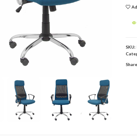
Ad
SKU:
Categ
Share
to enlarge