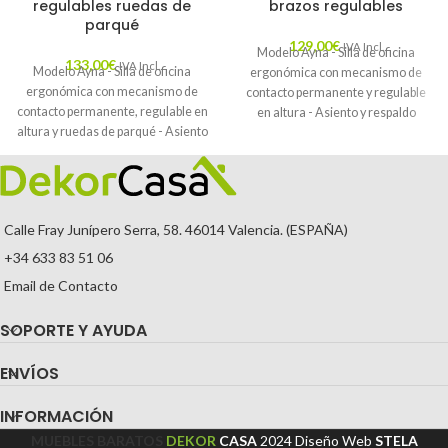
regulables ruedas de
brazos regulables
parqué
129,00
€
IVA Incl.
Modelo Ayna - Silla de oficina
133,00
€
IVA Incl.
Modelo Ayna - Silla de oficina
ergonómica con mecanismo de
ergonómica con mecanismo de
contacto permanente y regulable
contacto permanente, regulable en
en altura - Asiento y respaldo
altura y ruedas de parqué - Asiento
tapizados en tejido BALI color
y respaldo tapizados en tejido BALI
marrón (BRAZOS REGULABLES EN
color gris (BRAZOS REGULABLES
ALTURA)
EN ALTURA)
Calle Fray Junípero Serra, 58. 46014 Valencia. (ESPAÑA)
+34 633 83 51 06
Email de Contacto
SOPORTE Y AYUDA
ENVÍOS
INFORMACIÓN
MUEBLES BARATOS
DEKOR
CASA
2024
Diseño Web
STELA