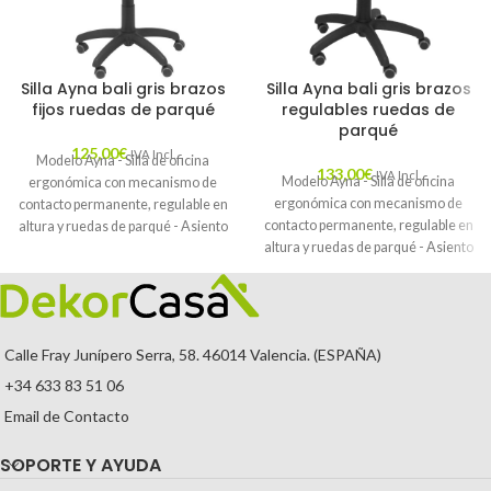
Silla Ayna bali gris brazos
Silla Ayna bali gris brazos
fijos ruedas de parqué
regulables ruedas de
parqué
125,00
€
IVA Incl.
Modelo Ayna - Silla de oficina
133,00
€
IVA Incl.
Modelo Ayna - Silla de oficina
ergonómica con mecanismo de
ergonómica con mecanismo de
contacto permanente, regulable en
contacto permanente, regulable en
altura y ruedas de parqué - Asiento
altura y ruedas de parqué - Asiento
y respaldo tapizados en tejido BALI
y respaldo tapizados en tejido BALI
color gris (BRAZOS FIJOS
color gris (BRAZOS REGULABLES
INCLUIDOS)
EN ALTURA)
Calle Fray Junípero Serra, 58. 46014 Valencia. (ESPAÑA)
+34 633 83 51 06
Email de Contacto
SOPORTE Y AYUDA