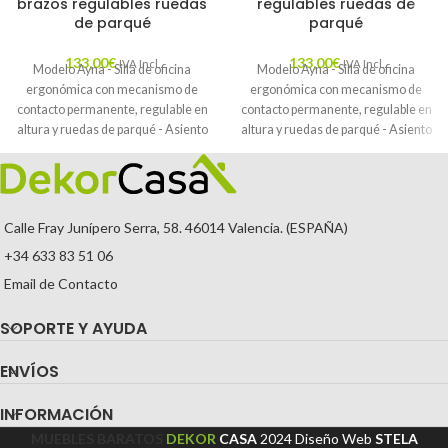
brazos regulables ruedas
regulables ruedas de
de parqué
parqué
133,00
€
133,00
€
IVA Incl.
IVA Incl.
Modelo Ayna - Silla de oficina
Modelo Ayna - Silla de oficina
ergonómica con mecanismo de
ergonómica con mecanismo de
contacto permanente, regulable en
contacto permanente, regulable en
altura y ruedas de parqué - Asiento
altura y ruedas de parqué - Asiento
y respaldo tapizados en tejido BALI
y respaldo tapizados en tejido BALI
color amarillo (BRAZOS
color gris (BRAZOS REGULABLES
REGULABLES EN ALTURA)
EN ALTURA)
Calle Fray Junípero Serra, 58. 46014 Valencia. (ESPAÑA)
+34 633 83 51 06
Email de Contacto
SOPORTE Y AYUDA
ENVÍOS
INFORMACIÓN
MUEBLES BARATOS
DEKOR
CASA
2024
Diseño Web
STELA