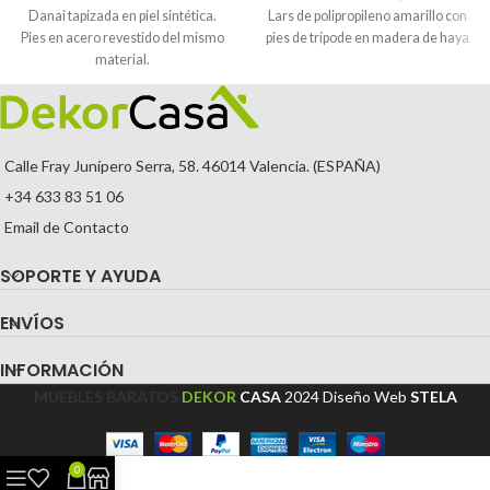
Danai tapizada en piel sintética.
Lars de polipropileno amarillo con
Pies en acero revestido del mismo
pies de trípode en madera de haya
material.
Calle Fray Junípero Serra, 58. 46014 Valencia. (ESPAÑA)
+34 633 83 51 06
Email de Contacto
SOPORTE Y AYUDA
ENVÍOS
INFORMACIÓN
MUEBLES BARATOS
DEKOR
CASA
2024
Diseño Web
STELA
0