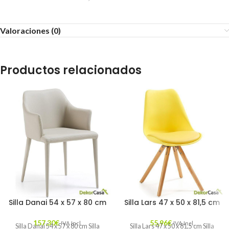
Valoraciones (0)
Productos relacionados
Silla Danai 54 x 57 x 80 cm
Silla Lars 47 x 50 x 81,5 cm
157,30
€
55,96
€
IVA Incl.
IVA Incl.
Silla Danai 54 x 57 x 80 cm Silla
Silla Lars 47 x 50 x 81,5 cm Silla