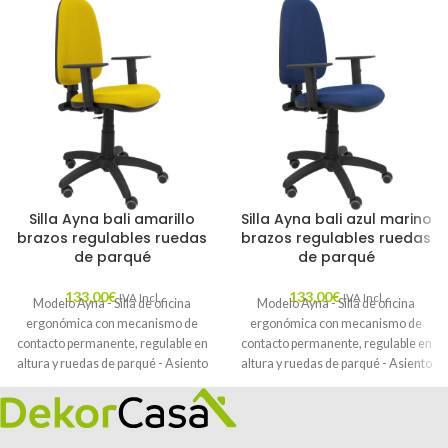
Silla Ayna bali amarillo
Silla Ayna bali azul marino
brazos regulables ruedas
brazos regulables ruedas
de parqué
de parqué
133,00
€
133,00
€
IVA Incl.
IVA Incl.
Modelo Ayna - Silla de oficina
Modelo Ayna - Silla de oficina
ergonómica con mecanismo de
ergonómica con mecanismo de
contacto permanente, regulable en
contacto permanente, regulable en
altura y ruedas de parqué - Asiento
altura y ruedas de parqué - Asiento
y respaldo tapizados en tejido BALI
y respaldo tapizados en tejido BALI
color amarillo (BRAZOS
color azul marino (BRAZOS
REGULABLES EN ALTURA)
REGULABLES EN ALTURA)