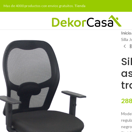
Mas de 4000 productos con envíos gratuitos.
Tienda
Inicio
Silla 
Si
as
tr
288
Model
regula
negro