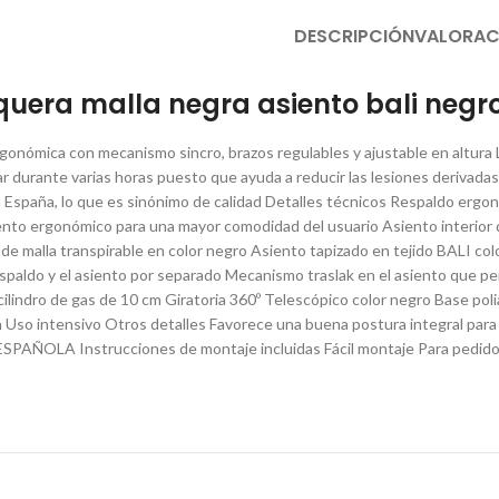
DESCRIPCIÓN
VALORAC
rquera malla negra asiento bali negr
 ergonómica con mecanismo sincro, brazos regulables y ajustable en altura
ar durante varias horas puesto que ayuda a reducir las lesiones derivadas 
España, lo que es sinónimo de calidad Detalles técnicos Respaldo ergon
ento ergonómico para una mayor comodidad del usuario Asiento interior
de malla transpirable en color negro Asiento tapizado en tejido BALI col
espaldo y el asiento por separado Mecanismo traslak en el asiento que p
cilindro de gas de 10 cm Giratoria 360º Telescópico color negro Base poli
 Uso intensivo Otros detalles Favorece una buena postura integral para
AÑOLA Instrucciones de montaje incluidas Fácil montaje Para pedidos