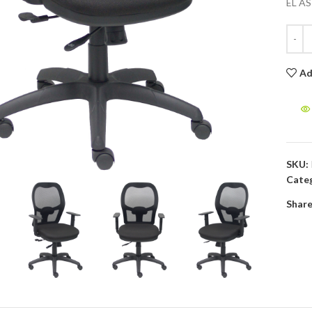
EL A
Ad
to enlarge
SKU:
Categ
Share