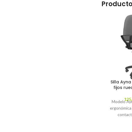
Producto
Silla Ayna
fijos ru
125
Modelo Ayna
ergonómica
contact
regulable en
parqué - A