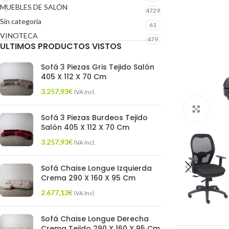
MUEBLES DE SALÓN
4729
Sin categoría
61
VINOTECA
479
ULTIMOS PRODUCTOS VISTOS
Sofá 3 Piezas Gris Tejido Salón
405 X 112 X 70 Cm
3.257,93
€
IVA Incl.
Click 
Sofá 3 Piezas Burdeos Tejido
Salón 405 X 112 X 70 Cm
3.257,93
€
IVA Incl.
Sofá Chaise Longue Izquierda
Crema 290 X 160 X 95 Cm
2.677,13
€
IVA Incl.
Sofá Chaise Longue Derecha
Crema Tejido 290 X 160 X 95 Cm