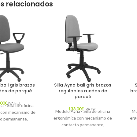
s relacionados
 bali gris brazos
Silla Ayna bali gris brazos
edas de parqué
regulables ruedas de
br
parqué
,00
€
IVA Incl.
 - Silla de oficina
133,00
€
IVA Incl.
Modelo Ayna - Silla de oficina
Mo
 con mecanismo de
ergonómica con mecanismo de
erg
o permanente,
contacto permanente,
 altura y ruedas de
regulable en altura y ruedas de
reg
siento y respaldo