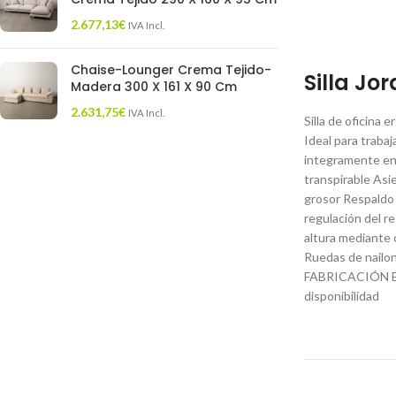
2.677,13
€
IVA Incl.
Chaise-Lounger Crema Tejido-
Silla Jo
Madera 300 X 161 X 90 Cm
2.631,75
€
IVA Incl.
Silla de oficina
Ideal para trabaj
integramente en 
transpirable Asi
grosor Respaldo 
regulación del r
altura mediante 
Ruedas de nailon
FABRICACIÓN ESP
disponibilidad