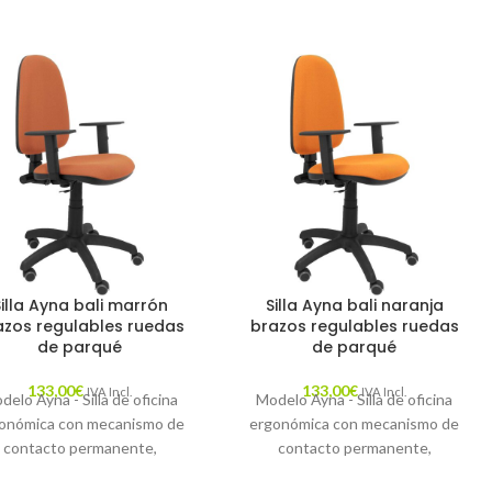
Silla Ayna bali marrón
Silla Ayna bali naranja
azos regulables ruedas
brazos regulables ruedas
de parqué
de parqué
133,00
€
133,00
€
IVA Incl.
IVA Incl.
delo Ayna - Silla de oficina
Modelo Ayna - Silla de oficina
onómica con mecanismo de
ergonómica con mecanismo de
contacto permanente,
contacto permanente,
ulable en altura y ruedas de
regulable en altura y ruedas de