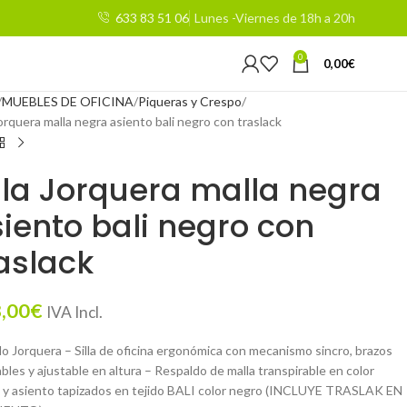
633 83 51 06
Lunes -Viernes de 18h a 20h
0
0,00
€
MUEBLES DE OFICINA
Piqueras y Crespo
Jorquera malla negra asiento bali negro con traslack
lla Jorquera malla negra
iento bali negro con
aslack
,00
€
IVA Incl.
o Jorquera – Silla de oficina ergonómica con mecanismo sincro, brazos
bles y ajustable en altura – Respaldo de malla transpirable en color
 y asiento tapizados en tejido BALI color negro (INCLUYE TRASLAK EN