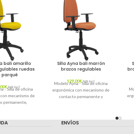
a bali amarillo
Silla Ayna bali marrón
gulables ruedas
brazos regulables
br
 parqué
129,00
€
IVA Incl.
Modelo Ayna - Silla de oficina
,00
€
IVA Incl.
 - Silla de oficina
Mo
ergonómica con mecanismo de
 con mecanismo de
erg
contacto permanente y
o permanente,
regulable en altura - Asiento y
 altura y ruedas de
reg
respaldo tapizados en tejido
siento y respaldo
pa
BALI color marrón (BRAZOS
UDA
ENVÍOS
n tejido BALI color
tap
REGULABLES EN ALTURA)
llo (BRAZOS
mar