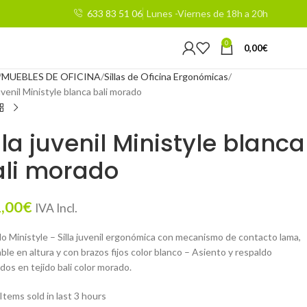
633 83 51 06
Lunes -Viernes de 18h a 20h
0
0,00
€
MUEBLES DE OFICINA
Sillas de Oficina Ergonómicas
juvenil Ministyle blanca bali morado
lla juvenil Ministyle blanca
ali morado
,00
€
IVA Incl.
o Ministyle – Silla juvenil ergonómica con mecanismo de contacto lama,
ble en altura y con brazos fijos color blanco – Asiento y respaldo
dos en tejido bali color morado.
Items sold in last 3 hours