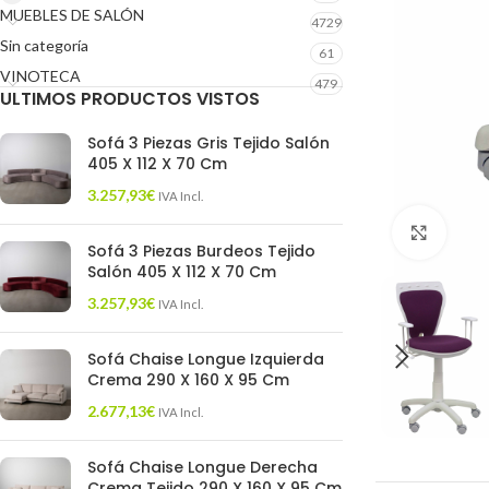
MUEBLES DE SALÓN
4729
Sin categoría
61
VINOTECA
479
ULTIMOS PRODUCTOS VISTOS
Sofá 3 Piezas Gris Tejido Salón
405 X 112 X 70 Cm
3.257,93
€
IVA Incl.
Click 
Sofá 3 Piezas Burdeos Tejido
Salón 405 X 112 X 70 Cm
3.257,93
€
IVA Incl.
Sofá Chaise Longue Izquierda
Crema 290 X 160 X 95 Cm
2.677,13
€
IVA Incl.
Sofá Chaise Longue Derecha
Crema Tejido 290 X 160 X 95 Cm