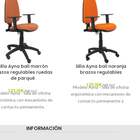
Silla Ayna bali marrón
Silla Ayna bali naranja
azos regulables ruedas
brazos regulables
de parqué
129,00
€
IVA Incl.
Modelo Ayna - Silla de oficina
133,00
€
IVA Incl.
delo Ayna - Silla de oficina
ergonómica con mecanismo de
onómica con mecanismo de
contacto permanente y
contacto permanente,
regulable en altura - Asiento y
ulable en altura y ruedas de
respaldo tapizados en tejido
rqué - Asiento y respaldo
BALI color naranja (BRAZOS
INFORMACIÓN
izados en tejido BALI color
REGULABLES EN ALTURA)
rón (BRAZOS REGULABLES