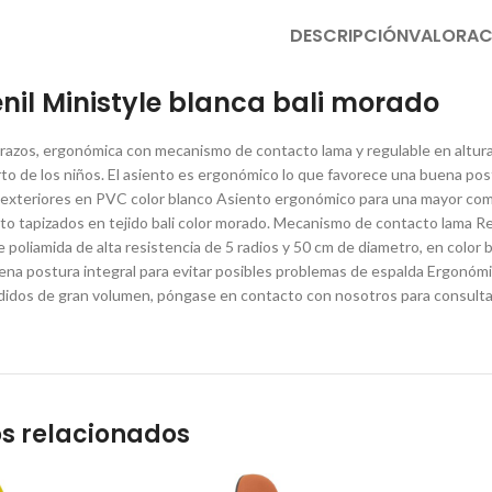
DESCRIPCIÓN
VALORAC
venil Ministyle blanca bali morado
 brazos, ergonómica con mecanismo de contacto lama y regulable en altura.
rto de los niños. El asiento es ergonómico lo que favorece una buena post
exteriores en PVC color blanco Asiento ergonómico para una mayor com
to tapizados en tejido bali color morado. Mecanismo de contacto lama Reg
e poliamida de alta resistencia de 5 radios y 50 cm de diametro, en color
na postura integral para evitar posibles problemas de espalda Ergonómic
idos de gran volumen, póngase en contacto con nosotros para consultar
s relacionados