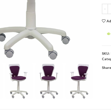
Ad
to enlarge
SKU:
Categ
Share