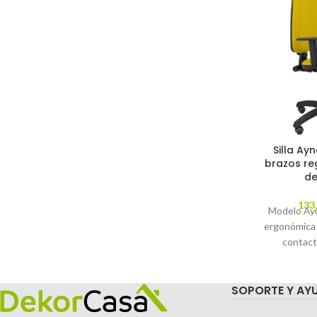
Silla Ayn
brazos re
de
133
Modelo Ayna
ergonómica
contact
regulable en
parqué - A
SOPORTE Y AY
tapizados e
amari