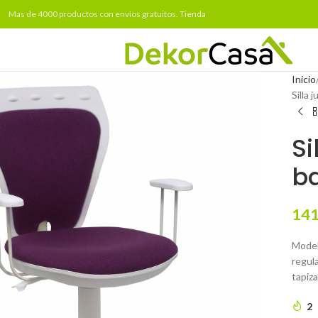
Mas de 4000 productos con envíos gratuitos.
Tienda
Inicio
Silla 
Si
b
141
Model
regula
tapiza
2