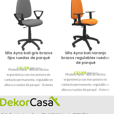
Silla Ayna bali gris brazos
Silla Ayna bali naranja
fijos ruedas de parqué
brazos regulables ruedas
de parqué
125,00
€
IVA Incl.
Modelo Ayna - Silla de oficina
133,00
€
IVA Incl.
Modelo Ayna - Silla de oficina
ergonómica con mecanismo de
ergonómica con mecanismo de
contacto permanente, regulable en
contacto permanente, regulable en
altura y ruedas de parqué - Asiento
altura y ruedas de parqué - Asiento
y respaldo tapizados en tejido BALI
y respaldo tapizados en tejido BALI
color gris (BRAZOS FIJOS
color naranja (BRAZOS
INCLUIDOS)
REGULABLES EN ALTURA)