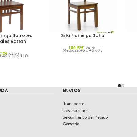
amingo Barrotes
Silla Flamingo Sofia
cales Rattan
184,98
€
IVA Incl.
Medidas:45 x 46 x 98
,20
€
IVA Incl.
:45 x 50 x 110
UDA
ENVÍOS
Transporte
Devoluciones
Seguimiento del Pedido
Garantía