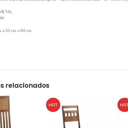
/METAL
ÓN
 x 53 cm. x 84 cm.
s relacionados
HOT
HO