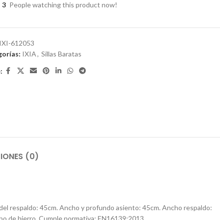
3
People watching this product now!
IXI-612053
orías:
IXIA
,
Sillas Baratas
:
IONES (0)
ura del respaldo: 45cm. Ancho y profundo asiento: 45cm. Ancho respaldo:
o de hierro. Cumple normativa: EN16139:2013