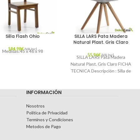
Silla Flash Ohio
SILLA LARS Pata Madera
Natural Plast. Gris Claro
184,98
€
IVA Incl.
Medidas:45 x 46 x 98
55,96
€
IVA Incl.
SILLA LARS Pata Madera
Natural Plast. Gris Claro FICHA
TECNICA Descripción : Silla de
polipropileno gris con pies de
trípode
INFORMACIÓN
Nosotros
Politica de Privacidad
Terminos y Condiciones
Metodos de Pago