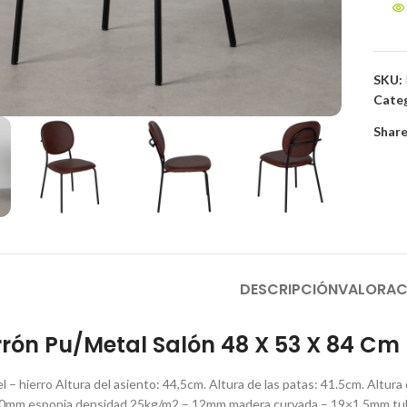
SKU:
to enlarge
Categ
Share
DESCRIPCIÓN
VALORAC
rrón Pu/Metal Salón 48 X 53 X 84 Cm
iel – hierro Altura del asiento: 44,5cm. Altura de las patas: 41.5cm. Alt
10mm esponja densidad 25kg/m2 – 12mm madera curvada – 19×1.5mm tub