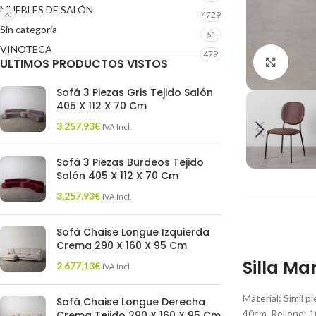
MUEBLES DE SALÓN
4729
Sin categoría
61
VINOTECA
479
ULTIMOS PRODUCTOS VISTOS
Click 
Sofá 3 Piezas Gris Tejido Salón
405 X 112 X 70 Cm
3.257,93
€
IVA Incl.
Sofá 3 Piezas Burdeos Tejido
Salón 405 X 112 X 70 Cm
3.257,93
€
IVA Incl.
Sofá Chaise Longue Izquierda
Crema 290 X 160 X 95 Cm
Silla Ma
2.677,13
€
IVA Incl.
Material: Simil p
Sofá Chaise Longue Derecha
40cm. Relleno: 
Crema Tejido 290 X 160 X 95 Cm