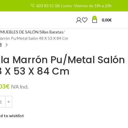
633 83 51 06
Lunes -Viernes de 18h a 20h
0
0,00
€
MUEBLES DE SALÓN
Sillas Baratas
 Marrón Pu/Metal Salón 48 X 53 X 84 Cm
lla Marrón Pu/Metal Salón
8 X 53 X 84 Cm
03
€
IVA Incl.
d to wishlist