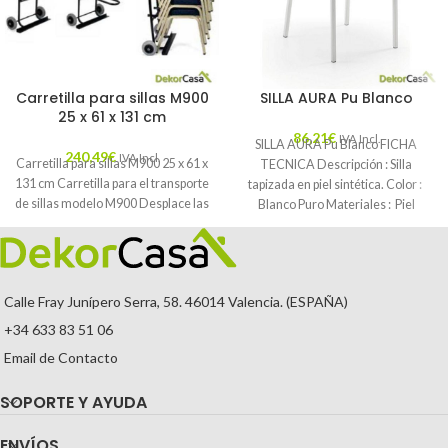
Carretilla para sillas M900
SILLA AURA Pu Blanco
25 x 61 x 131 cm
86,21
€
IVA Incl.
SILLA AURA Pu Blanco FICHA
240,49
€
IVA Incl.
Carretilla para sillas M900 25 x 61 x
TECNICA Descripción : Silla
131 cm Carretilla para el transporte
tapizada en piel sintética. Color :
de sillas modelo M900 Desplace las
Blanco Puro Materiales : Piel
Calle Fray Junípero Serra, 58. 46014 Valencia. (ESPAÑA)
+34 633 83 51 06
Email de Contacto
SOPORTE Y AYUDA
ENVÍOS