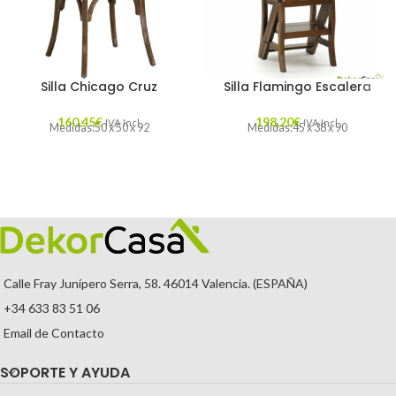
Silla Chicago Cruz
Silla Flamingo Escalera
160,45
€
198,20
€
IVA Incl.
IVA Incl.
Medidas:50 x 50 x 92
Medidas:45 x 38 x 90
Calle Fray Junípero Serra, 58. 46014 Valencia. (ESPAÑA)
+34 633 83 51 06
Email de Contacto
SOPORTE Y AYUDA